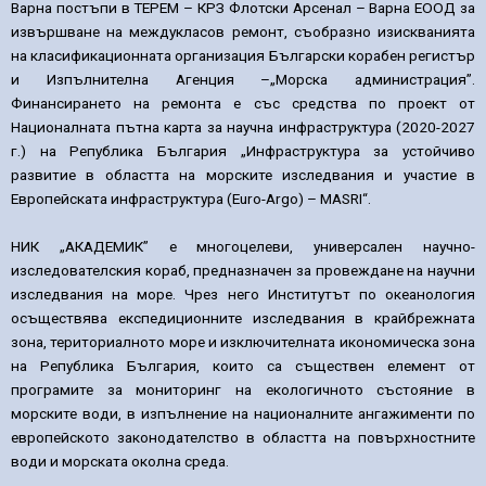
Варна постъпи в ТЕРЕМ – КРЗ Флотски Арсенал – Варна ЕООД за
извършване на междукласов ремонт, съобразно изискванията
на класификационната организация Български корабен регистър
и Изпълнителна Агенция –„Морска администрация”.
Финансирането на ремонта е със средства по проект от
Националната пътна карта за научна инфраструктура (2020-2027
г.) на Република България „Инфраструктура за устойчиво
развитие в областта на морските изследвания и участие в
Европейската инфраструктура (Euro-Argo) – МАSRI“.
НИК „АКАДЕМИК” е многоцелеви, универсален научно-
изследователския кораб, предназначен за провеждане на научни
изследвания на море. Чрез него Институтът по океанология
осъществява експедиционните изследвания в крайбрежната
зона, териториалното море и изключителната икономическа зона
на Република България, които са съществен елемент от
програмите за мониторинг на екологичното състояние в
морските води, в изпълнение на националните ангажименти по
европейското законодателство в областта на повърхностните
води и морската околна среда.