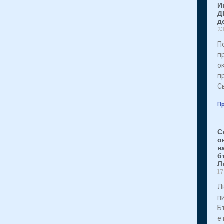
И
Д
д
23
П
п
о
п
С
Пр
С
о
н
б
Л
17
Л
п
Б
е