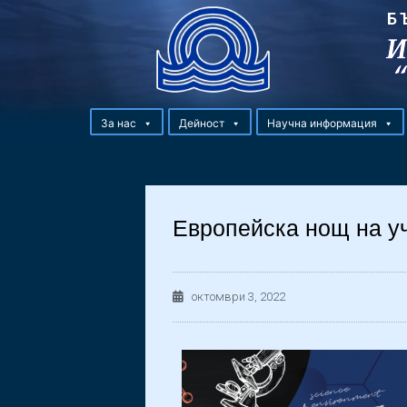
Б
За нас
Дейност
Научна информация
Европейска нощ на уч
октомври 3, 2022