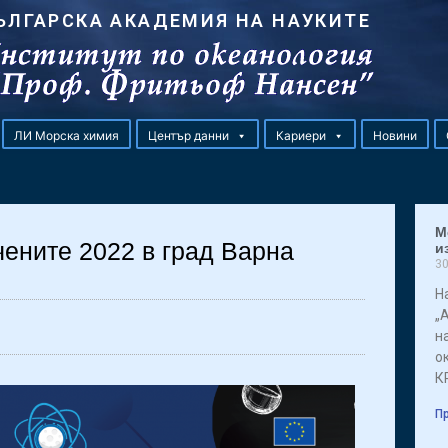
ЪЛГАРСКА АКАДЕМИЯ НА НАУКИТЕ
ЛИ Морска химия
Център данни
Кариери
Новини
М
ените 2022 в град Варна
и
30
Н
„
н
о
К
Пр