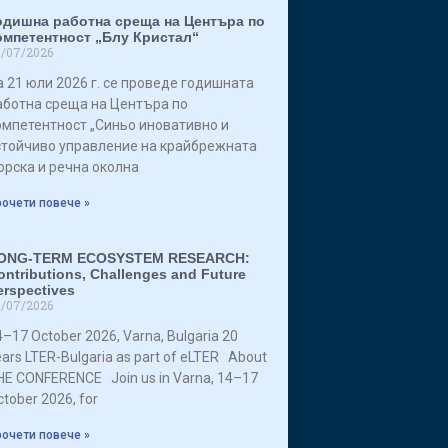
одишна работна среща на Центъра по
омпетентност „Блу Кристал“
/07/2026
а 21 юли 2026 г. се проведе годишната
аботна среща на Центъра по
омпетентност „Синьо иновативно и
стойчиво управление на крайбрежната
орска и речна околна
очети повече »
ONG-TERM ECOSYSTEM RESEARCH:
ontributions, Challenges and Future
erspectives
/07/2026
–17 October 2026, Varna, Bulgaria 20
ars LTER-Bulgaria as part of eLTER About
HE CONFERENCE Join us in Varna, 14–17
tober 2026, for
очети повече »