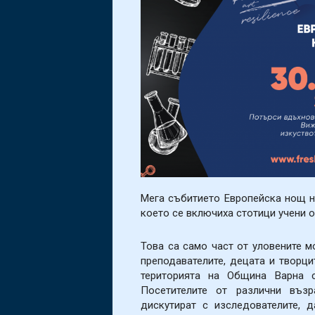
Мега събитието Европейска нощ на
което се включиха стотици учени от
Това са само част от уловените м
преподавателите, децата и творци
територията на Община Варна с
Посетителите от различни въз
дискутират с изследователите, 