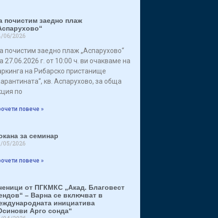
а почистим заедно плаж
Аспарухово“
/06/2026
а почистим заедно плаж „Аспарухово“
 27.06.2026 г. от 10:00 ч. ви очакваме на
аркинга на Рибарско пристанище
Карантината“, кв. Аспарухово, за обща
кция по
очети повече »
окана за семинар
/05/2026
очети повече »
ченици от ПГКМКС „Акад. Благовест
ендов“ – Варна се включват в
еждународната инициатива
Осинови Арго сонда“
/04/2026