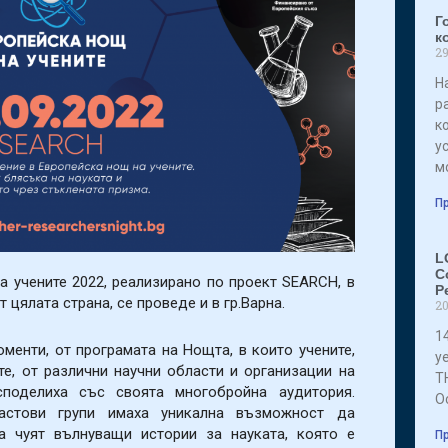
Г
к
29
Н
р
к
у
м
Пр
L
C
 учените 2022, реализирано по проект SEARCH, в
P
 цялата страна, се проведе и в гр.Варна.
20
14
оменти, от програмата на Нощта, в които учените,
ye
те, от различни научни области и организации на
T
поделиха със своята многобройна аудитория.
Oc
растови групи имаха уникална възможност да
да чуят вълнуващи истории за науката, която е
Пр