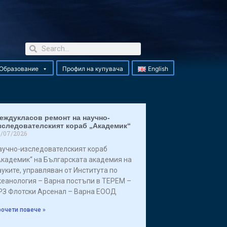
Образование
Профил на купувача
English
еждукласов ремонт на научно-
зследователският кораб „Академик“
/07/2026
аучно-изследователският кораб
Академик“ на Българската академия на
ауките, управляван от Института по
кеанология – Варна постъпи в ТЕРЕМ –
РЗ Флотски Арсенал – Варна ЕООД
очети повече »