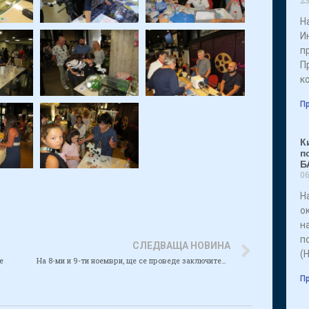
Н
И
п
П
к
Пр
К
п
Б
06
Н
о
н
п
СЛЕДВАЩА НОВИНА
(
е
На 8-ми и 9-ти ноември, ще се проведе заключителна конференция по проект INTERREG Tid(y)Up
Пр