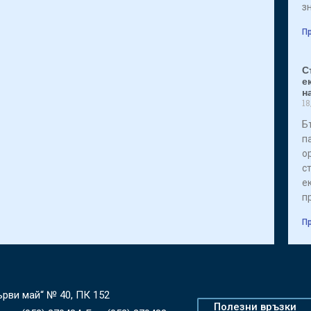
з
Пр
С
е
н
18
Б
п
о
с
е
п
Пр
Първи май“ № 40, ПК 152
Полезни връзки