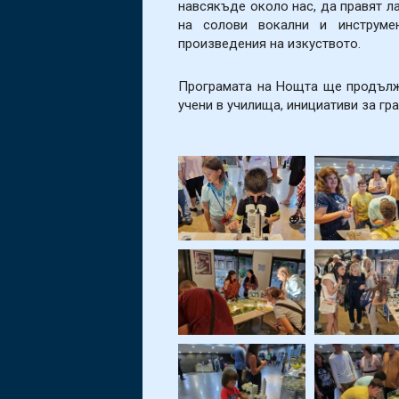
навсякъде около нас, да правят л
на солови вокални и инструме
произведения на изкуството.
Програмата на Нощта ще продълж
учени в училища, инициативи за гр