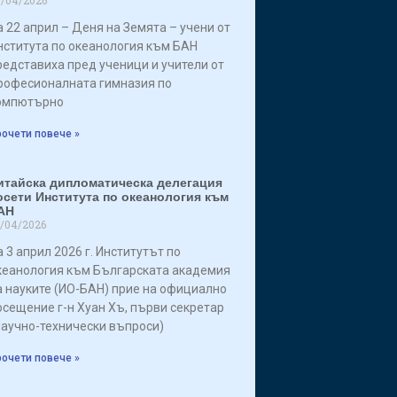
а 22 април – Деня на Земята – учени от
нститута по океанология към БАН
редставиха пред ученици и учители от
рофесионалната гимназия по
омпютърно
очети повече »
итайска дипломатическа делегация
осети Института по океанология към
АН
/04/2026
а 3 април 2026 г. Институтът по
кеанология към Българската академия
а науките (ИО-БАН) прие на официално
осещение г-н Хуан Хъ, първи секретар
Научно-технически въпроси)
очети повече »