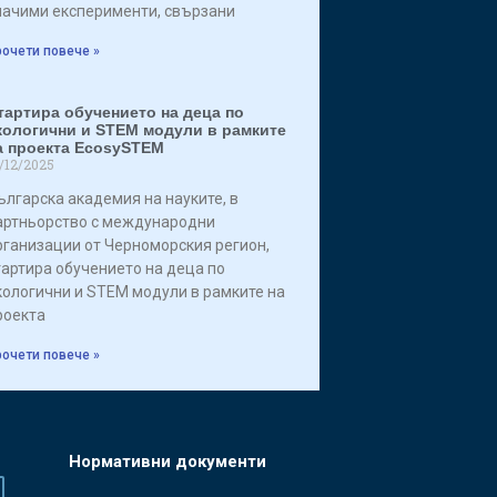
начими експерименти, свързани
очети повече »
тартира обучението на деца по
кологични и STEM модули в рамките
а проекта EcosySTEM
/12/2025
ългарска академия на науките, в
артньорство с международни
рганизации от Черноморския регион,
тартира обучението на деца по
кологични и STEM модули в рамките на
роекта
очети повече »
Нормативни документи