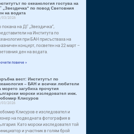
нститутът по океанология гостува на
Г „Звездичка“ по повод Световния
ен на водата
/03/2026
о покана на ДГ „Звездичка“,
редставители на Института по
кеанология при БАН присъстваха на
разничен концерт, посветен на 22 март –
ветовния ден на водата.
очети повече »
кръбна вест: Институтът по
кеанология – БАН и всички любители
а морето загубиха прочутия
ългарски морски изследовател инж.
юбомир Клисуров
/03/2026
юбомир Клисуров е изследовател и
ионер на подводната фотография в
ългария. Като морски изследовател той
 инициатор и участник в голям брой