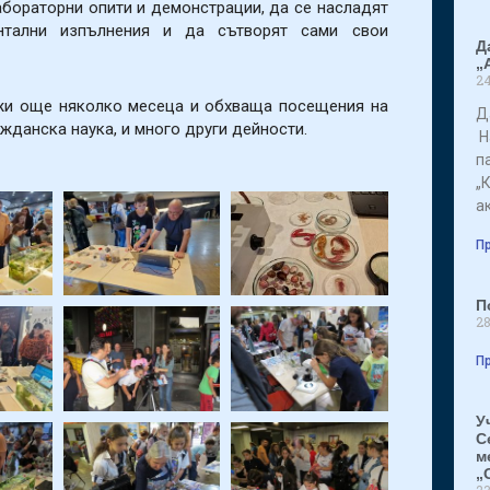
абораторни опити и демонстрации, да се насладят
нтални изпълнения и да сътворят сами свои
Д
„
24
и още няколко месеца и обхваща посещения на
Д
ажданска наука, и много други дейности.
На
п
„
а
Пр
П
28
Пр
У
С
м
„
23