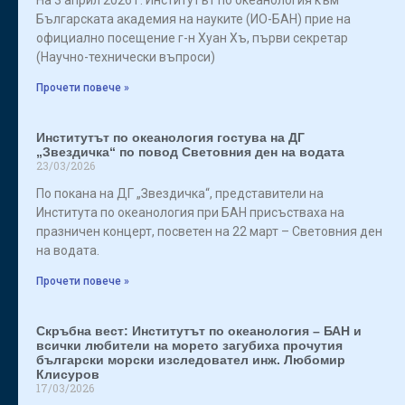
На 3 април 2026 г. Институтът по океанология към
Българската академия на науките (ИО-БАН) прие на
официално посещение г-н Хуан Хъ, първи секретар
(Научно-технически въпроси)
Прочети повече »
Институтът по океанология гостува на ДГ
„Звездичка“ по повод Световния ден на водата
23/03/2026
По покана на ДГ „Звездичка“, представители на
Института по океанология при БАН присъстваха на
празничен концерт, посветен на 22 март – Световния ден
на водата.
Прочети повече »
Скръбна вест: Институтът по океанология – БАН и
всички любители на морето загубиха прочутия
български морски изследовател инж. Любомир
Клисуров
17/03/2026