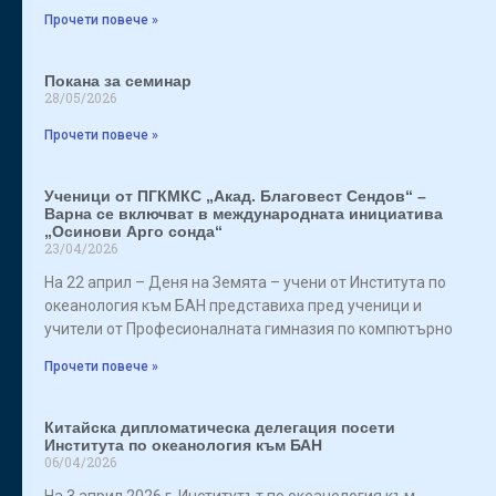
Прочети повече »
Покана за семинар
28/05/2026
Прочети повече »
Ученици от ПГКМКС „Акад. Благовест Сендов“ –
Варна се включват в международната инициатива
„Осинови Арго сонда“
23/04/2026
На 22 април – Деня на Земята – учени от Института по
океанология към БАН представиха пред ученици и
учители от Професионалната гимназия по компютърно
Прочети повече »
Китайска дипломатическа делегация посети
Института по океанология към БАН
06/04/2026