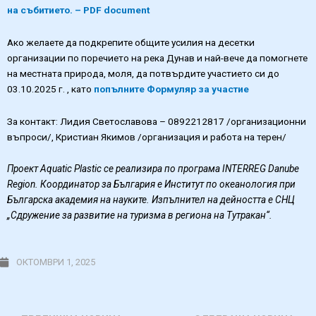
на събитието. – PDF document
Ако желаете да подкрепите общите усилия на десетки
организации по поречието на река Дунав и най-вече да помогнете
на местната природа, моля, да потвърдите участието си до
03.10.2025 г. , като
попълните Формуляр за участие
За контакт: Лидия Светославова – 0892212817 /организационни
въпроси/, Кристиан Якимов /организация и работа на терен/
Проект Aquatic Plastic се реализира по програма INTERREG Danube
Region. Координатор за България е Институт по океанология при
Българска академия на науките. Изпълнител на дейността е СНЦ
„Сдружение за развитие на туризма в региона на Тутракан“.
ОКТОМВРИ 1, 2025