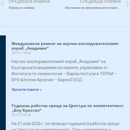
ПРЕДИШНА НОВИНА
СЛЕДВАЩА НОВИНА
Покана за семинар
Посещение на нигерийска делегация в Института по океанология
Междукласов ремонт на научно-изследователският
кораб „Академик“
30/07/2026
Научно-изследователският кораб „Академик“ на
Българската академия на науките, управляван от
Института по океанология – Варна постъпи в ТЕРЕМ –
КРЗ Флотски Арсенал – Варна ЕООД
Прочети повече »
Годишна работна среща на Центъра по компетентност
„Блу Кристал“
29/07/2026
На 21 юли 2026 г. се проведе годишната работна среща
на Центъра по компетентност „Синьо иновативно и