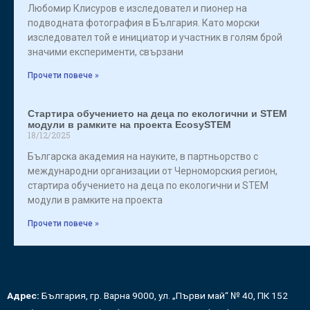
Любомир Клисуров е изследовател и пионер на
подводната фотография в България. Като морски
изследовател той е инициатор и участник в голям брой
значими експерименти, свързани
Прочети повече »
Стартира обучението на деца по екологични и STEM
модули в рамките на проекта EcosySTEM
18/12/2025
Българска академия на науките, в партньорство с
международни организации от Черноморския регион,
стартира обучението на деца по екологични и STEM
модули в рамките на проекта
Прочети повече »
Адрес:
България, гр. Варна 9000, ул. „Първи май“ № 40, ПК 152