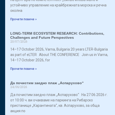
устойчиво управление на крайбрежната морска и речна
околна
Прочети повече »
LONG-TERM ECOSYSTEM RESEARCH: Contributions,
Challenges and Future Perspectives
20/07/2026
14–17 October 2026, Varna, Bulgaria 20 years LTER-Bulgaria
as part of eLTER About THE CONFERENCE Join us in Varna,
14–17 October 2026, for
Прочети повече »
Да почистим заедно плаж „Аспарухово“
24/06/2026
Да почистим заедно плаж „Аспарухово“ На 27.06.2026 г.
от 10:00 ч. ви очакваме на паркинга на Рибарско
пристанище „Карантината“, кв. Аспарухово, за обща
акция по