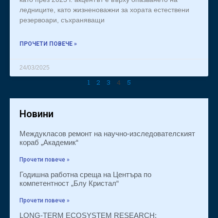
ледниците, като жизненоважни за хората естествени
резервоари, съхраняващи
ПРОЧЕТИ ПОВЕЧЕ »
24/03/2025
1
2
3
4
5
Новини
Междукласов ремонт на научно-изследователският
кораб „Академик“
Прочети повече »
Годишна работна среща на Центъра по
компетентност „Блу Кристал“
Прочети повече »
LONG-TERM ECOSYSTEM RESEARCH: