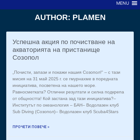
MENU
AUTHOR:
PLAMEN
Успешна акция по почистване на
акваторията на пристанище
Созопол
„Почисти, запази и покажи нашия Созопол!“ – с тази
мисия на 31 май 2025 г. се гмурнахме в поредната
инициатива, посветена на нашето море.
Равносметката? Отлични резултати и силна подкрепа
от общността! Кой застана зад тази инициатива?–
Институтът по океанология – БАН– Водолазен клуб
Sub Diving (Созопол)– Водолазен клуб Scuba4Stars
ПРОЧЕТИ ПОВЕЧЕ »