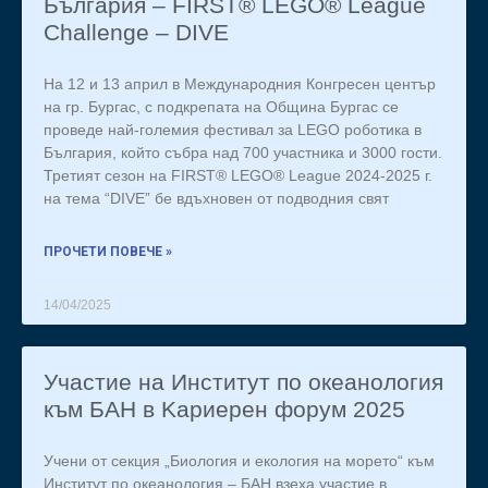
България – FIRST® LEGO® League
Challenge – DIVE
На 12 и 13 април в Международния Конгресен център
на гр. Бургас, с подкрепата на Община Бургас се
проведе най-големия фестивал за LEGO роботика в
България, който събра над 700 участника и 3000 гости.
Третият сезон на FIRST® LEGO® League 2024-2025 г.
на тема “DIVE” бе вдъхновен от подводния свят
ПРОЧЕТИ ПОВЕЧЕ »
14/04/2025
Участие на Институт по океанология
към БАН в Kариерен форум 2025
Учени от секция „Биология и екология на морето“ към
Институт по океанология – БАН взеха участие в