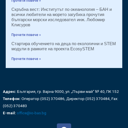
Прочети повече »
Скръбна вест: Институтът по океанология – БАН и
всички любители на морето загубиха прочутия
български морски изследовател инж. Любомир
Клисуров
Прочети повече »
Стартира обучението на деца по екологични и STEM
модули в рамките на проекта EcosySTEM
Прочети повече »
Адрес:
България, гр. Варна 9000, ул. „Първи май“ № 40, ПК 152
Телефон:
Оператор (052) 370486, Директор (052) 370484, Fax:
(052) 370483
E-mail:
office@io-bas.bg