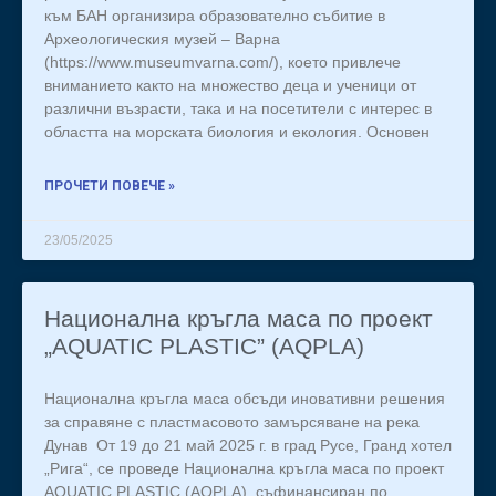
към БАН организира образователно събитие в
Археологическия музей – Варна
(https://www.museumvarna.com/), което привлече
вниманието както на множество деца и ученици от
различни възрасти, така и на посетители с интерес в
областта на морската биология и екология. Основен
ПРОЧЕТИ ПОВЕЧЕ »
23/05/2025
Национална кръгла маса по проект
„AQUATIC PLASTIC” (AQPLA)
Национална кръгла маса обсъди иновативни решения
за справяне с пластмасовото замърсяване на река
Дунав От 19 до 21 май 2025 г. в град Русе, Гранд хотел
„Рига“, се проведе Национална кръгла маса по проект
AQUATIC PLASTIC (AQPLA), съфинансиран по