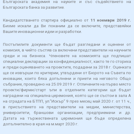
Българската академия на науките и със съдействието на
Българската банка за развитие.
Кандидатстването стартира официално от
11 ноември 2019 г.
Бихме искали да Ви поканим да се включите, представяйки
Вашите иновационни идеи и разработки.
Постъпилите документи ще бъдат разгледани и оценени от
комисия, в чийто състяв са включени представители на научните
среди и на бизнеса. Членовете на комисията ще подпишат
специални декларации за конфиденциалност, както те го сториха
и преди оценяването на проектите, подадени за 2018 г. Оценката
ще се извърши по критерии, утвърдени от Бюрото на Съвета по
иновации, които бяха допълнени и приети на неговото Общо
събрание, проведено на 25.09.2019 г. Отличените на първо място
проекти/фирми/старт ъпи в отделните категории ще бъдат
наградени на специална церемония, която ще се състои в зала А
на сградата на БТПП, ул.”Искър” 9 през месец май 2020 г. от 11 ч.,
в присъствието на представители на медии, министерства,
университети, браншови организации, предприемачи и др.
Датата на тържествената церемония ще бъде определена
допълнително в края на м.март 2020 г.