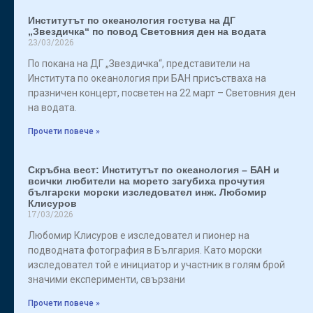
Институтът по океанология гостува на ДГ
„Звездичка“ по повод Световния ден на водата
23/03/2026
По покана на ДГ „Звездичка“, представители на
Института по океанология при БАН присъстваха на
празничен концерт, посветен на 22 март – Световния ден
на водата.
Прочети повече »
Скръбна вест: Институтът по океанология – БАН и
всички любители на морето загубиха прочутия
български морски изследовател инж. Любомир
Клисуров
17/03/2026
Любомир Клисуров е изследовател и пионер на
подводната фотография в България. Като морски
изследовател той е инициатор и участник в голям брой
значими експерименти, свързани
Прочети повече »