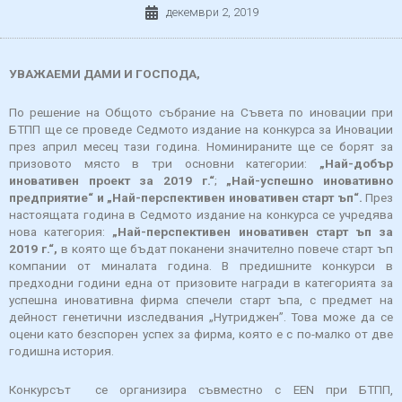
декември 2, 2019
УВАЖАЕМИ ДАМИ И ГОСПОДА,
По решение на Общото събрание на Съвета по иновации при
БТПП ще се проведе Седмото издание на конкурса за Иновации
през април месец тази година. Номинираните ще се борят за
призовото място в три основни категории:
„Най-добър
иновативен проект за 201
9 г.“
;
„Най-успешно иновативно
предприятие“ и „Най-перспективен иновативен старт ъп“.
През
настоящата година в Седмото издание на конкурса се учредява
нова категория:
„Най-перспективен иновативен старт ъп за
201
9 г.“,
в която ще бъдат поканени значително повече старт ъп
компании от миналата година. В предишните конкурси в
предходни години една от призовите награди в категорията за
успешна иновативна фирма спечели старт ъпа, с предмет на
дейност генетични изследвания „Нутриджен”. Това може да се
оцени като безспорен успех за фирма, която е с по-малко от две
годишна история.
Конкурсът се организира съвместно с EEN при БТПП,