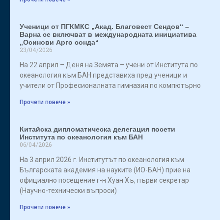
Ученици от ПГКМКС „Акад. Благовест Сендов“ –
Варна се включват в международната инициатива
„Осинови Арго сонда“
23/04/2026
На 22 април – Деня на Земята – учени от Института по
океанология към БАН представиха пред ученици и
учители от Професионалната гимназия по компютърно
Прочети повече »
Китайска дипломатическа делегация посети
Института по океанология към БАН
06/04/2026
На 3 април 2026 г. Институтът по океанология към
Българската академия на науките (ИО-БАН) прие на
официално посещение г-н Хуан Хъ, първи секретар
(Научно-технически въпроси)
Прочети повече »