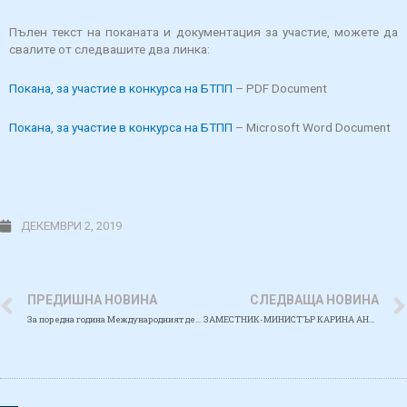
Пълен текст на поканата и документация за участие, можете да
свалите от следвашите два линка:
Покана, за участие в конкурса на БТПП
– PDF Document
Покана, за участие в конкурса на БТПП
– Microsoft Word Document
ДЕКЕМВРИ 2, 2019
ПРЕДИШНА НОВИНА
СЛЕДВАЩА НОВИНА
За поредна година Международният ден на Черно море беше отбелязан в ИО-БАН с отворени врати
ЗАМЕСТНИК-МИНИСТЪР КАРИНА АНГЕЛИЕВА ПОСЕТИ ИНСТИТУТ ПО ОКАНОЛОГИЯ – БАН, ВАРНА