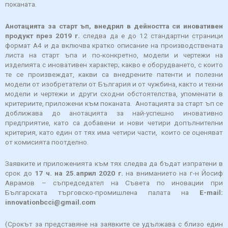
поканата.
Анотацията за старт ъп, внедрил в дейността си иновативен
продукт през 2019 г.
следва да е до 12 стандартни страници
формат А4 и да включва кратко описание на производствената
листа на старт ъпа и по-конкретно, модели и чертежи на
изделията с иновативен характер; какво е оборудването, с които
те се произвеждат, какви са внедрените патенти и полезни
модели от изобретатели от България и от чужбина, както и техни
модели и чертежи и други сходни обстоятелства, упоменати в
критериите, приложени към поканата. Анотацията за старт ъп се
доближава до анотацията за най-успешно иновативно
предприятие, като са добавени и нови четири допълнителни
критерия, като един от тях има четири части, които се оценяват
от комисията поотделно.
Заявките и приложенията към тях следва да бъдат изпратени в
срок до
17 ч. на 25.април 2020 г.
на вниманието на г-н Йосиф
Аврамов – съпредседател на Съвета по иновации при
Българската търговско-промишлена палата на
E-mail:
innovationbcci@gmail.com
(Срокът за представяне на заявките се удължава с близо един