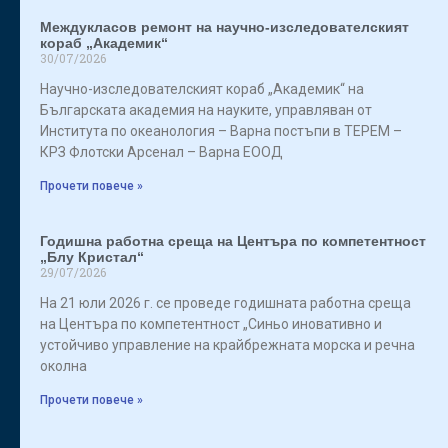
Междукласов ремонт на научно-изследователският
кораб „Академик“
30/07/2026
Научно-изследователският кораб „Академик“ на
Българската академия на науките, управляван от
Института по океанология – Варна постъпи в ТЕРЕМ –
КРЗ Флотски Арсенал – Варна ЕООД
Прочети повече »
Годишна работна среща на Центъра по компетентност
„Блу Кристал“
29/07/2026
На 21 юли 2026 г. се проведе годишната работна среща
на Центъра по компетентност „Синьо иновативно и
устойчиво управление на крайбрежната морска и речна
околна
Прочети повече »