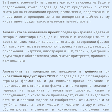
За Ваше улеснение Ви изпращаме критерии за оценка на Вашите
предложения, които следва да бъдат придружени с кратка
анотация на инованивния проект, респективно, представяне на
иновативното предприятие и на внедрения в дейността му
иновативен продукт, както и на иновативния старт ъп.
Анотацията за иновативен проект
следва да изразява идеята на
автора в синтезиран вид, да е написана в свободен текст на
достъпен език, както и да е до пет стандартни страници формат
А 4, като към тях е възможно по преценка на автора да има до 5
приложения – чертежи, илюстрации в 3 D, таблици, диаграми и
други сходни обстоятелства, упоменати в критериите, приложени
към поканата.
Анотацията за предприятие, внедрило в дейността си
иновативен продукт през 2019 г.
следва да е до 12 стандартни
страници формат А4 и да включва кратко описание на
производствената листа на фирмата и по-конкретно, модели и
чертежи на изделията с иновативен характер; какво е
оборудването, с които те се произвеждат, какви са внедрените
патенти и полезни модели от изобретатели от България и от
чужбина, както и техни модели и чертежи и други сходни
обстоятелства, упоменати в критериите, приложени към