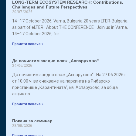
LONG-TERM ECOSYSTEM RESEARCH: Contributions,
Challenges and Future Perspectives
20/07/2026
14–17 October 2026, Varna, Bulgaria 20 years LTER-Bulgaria
as part of eLTER About THE CONFERENCE Join us in Varna,
14–17 October 2026, for
Прочети повече »
Да почистим заедно плаж „Аспарухово“
24/06/2026
Да почистим заедно плаж „Аспарухово“ На 27.06.2026 г.
от 10:00 ч. ви очакваме на паркинга на Рибарско
пристанище „Карантината“, кв. Аспарухово, за обща
акция по
Прочети повече »
Покана за семинар
28/05/2026
Прочети повече »