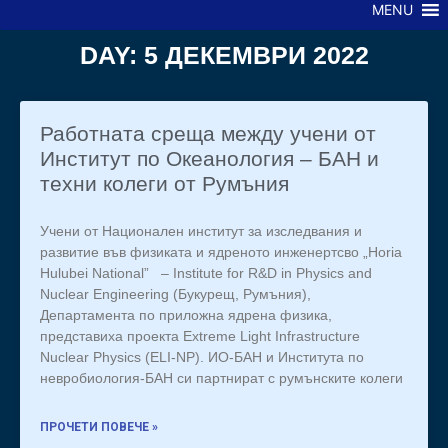
MENU
DAY: 5 ДЕКЕМВРИ 2022
Работната среща между учени от
Институт по Океанология – БАН и
техни колеги от Румъния
Учени от Национален институт за изследвания и
развитие във физиката и ядреното инженертсво „Horia
Hulubei National” – Institute for R&D in Physics and
Nuclear Engineering (Букурещ, Румъния),
Департамента по приложна ядрена физика,
представиха проекта Extreme Light Infrastructure
Nuclear Physics (ELI-NP). ИО-БАН и Института по
невробиология-БАН си партнират с румънските колеги
ПРОЧЕТИ ПОВЕЧЕ »