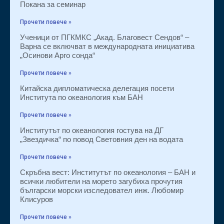
Покана за семинар
Прочети повече »
Ученици от ПГКМКС „Акад. Благовест Сендов“ –
Варна се включват в международната инициатива
„Осинови Арго сонда“
Прочети повече »
Китайска дипломатическа делегация посети
Института по океанология към БАН
Прочети повече »
Институтът по океанология гостува на ДГ
„Звездичка“ по повод Световния ден на водата
Прочети повече »
Скръбна вест: Институтът по океанология – БАН и
всички любители на морето загубиха прочутия
български морски изследовател инж. Любомир
Клисуров
Прочети повече »