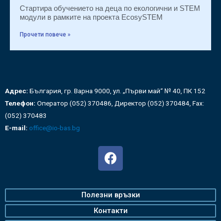
Стартира обучението на деца по екологични и STEM
модули в рамките на проекта EcosySTEM
Прочети повече »
Адрес:
България, гр. Варна 9000, ул. „Първи май“ № 40, ПК 152
Телефон:
Оператор (052) 370486, Директор (052) 370484, Fax:
(052) 370483
E-mail:
office@io-bas.bg
Полезни връзки
Контакти