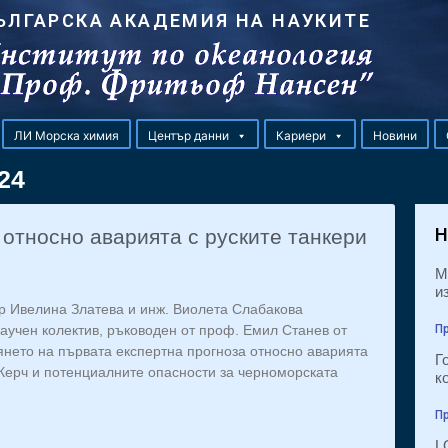
ЪЛГАРСКА АКАДЕМИЯ НА НАУКИТЕ
ЛИ Морска химия
Център данни
Кариери
Новини
24
Н
 относно аварията с руските танкери
М
и
-р Ивелина Златева и инж. Виолета Слабакова
учен колектив, ръководен от проф. Емил Станев от
Пр
янето на първата експертна прогноза относно аварията
Г
 Керч и потенциалните опасности за черноморската
к
Пр
L