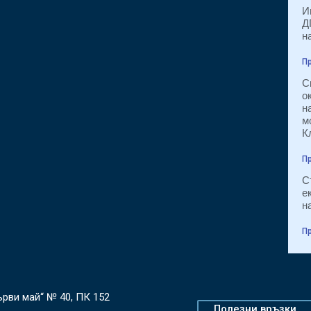
И
Д
н
Пр
С
о
н
м
К
Пр
С
е
н
Пр
Първи май“ № 40, ПК 152
Полезни връзки