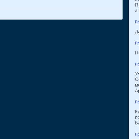
R
a
Пр
Д
Пр
П
Пр
У
С
м
А
Пр
К
п
Б
Пр