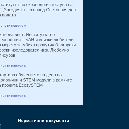
нститутът по океанология гостува на
Г „Звездичка“ по повод Световния ден
а водата
очети повече »
кръбна вест: Институтът по
кеанология – БАН и всички любители
а морето загубиха прочутия български
орски изследовател инж. Любомир
лисуров
очети повече »
тартира обучението на деца по
кологични и STEM модули в рамките
а проекта EcosySTEM
очети повече »
Нормативни документи