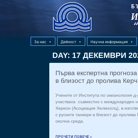
Б
За нас
Дейност
Научна информация
DAY: 17 ДЕКЕМВРИ 20
Първа експертна прогноза
в близост до пролива Керч
Учените от Института по океанология д
участваха съвместно с международен на
Хереон (Асоциация Хелмхолц), в изготв
с руските танкери в близост до пролива
околна среда,
ПРОЧЕТИ ПОВЕЧЕ »