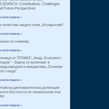
ESEARCH: Contributions, Challenges
nd Future Perspectives
очети повече »
а почистим заедно плаж „Аспарухово“
очети повече »
окана за семинар
очети повече »
ченици от ПГКМКС „Акад. Благовест
ендов“ – Варна се включват в
еждународната инициатива „Осинови
рго сонда“
очети повече »
итайска дипломатическа делегация
осети Института по океанология към
АН
очети повече »