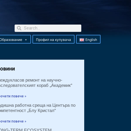
Образование
Профил на купувача
English
овини
еждукласов ремонт на научно-
зследователският кораб „Академик“
очети повече »
одишна работна среща на Центъра по
омпетентност „Блу Кристал“
очети повече »
ONG-TERM ECOSYSTEM