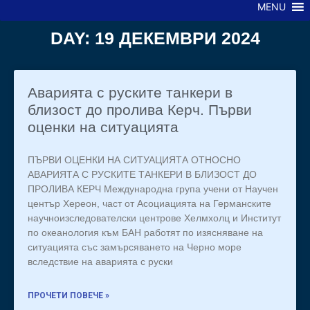
MENU
DAY: 19 ДЕКЕМВРИ 2024
Аварията с руските танкери в
близост до пролива Керч. Първи
оценки на ситуацията
ПЪРВИ ОЦЕНКИ НА СИТУАЦИЯТА ОТНОСНО
АВАРИЯТА С РУСКИТЕ ТАНКЕРИ В БЛИЗОСТ ДО
ПРОЛИВА КЕРЧ Международна група учени от Научен
център Хереон, част от Асоциацията на Германските
научноизследователски центрове Хелмхолц и Институт
по океанология към БАН работят по изясняване на
ситуацията със замърсяването на Черно море
вследствие на аварията с руски
ПРОЧЕТИ ПОВЕЧЕ »