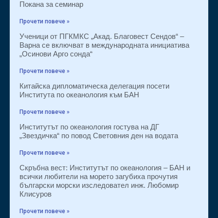
Покана за семинар
Прочети повече »
Ученици от ПГКМКС „Акад. Благовест Сендов“ –
Варна се включват в международната инициатива
„Осинови Арго сонда“
Прочети повече »
Китайска дипломатическа делегация посети
Института по океанология към БАН
Прочети повече »
Институтът по океанология гостува на ДГ
„Звездичка“ по повод Световния ден на водата
Прочети повече »
Скръбна вест: Институтът по океанология – БАН и
всички любители на морето загубиха прочутия
български морски изследовател инж. Любомир
Клисуров
Прочети повече »