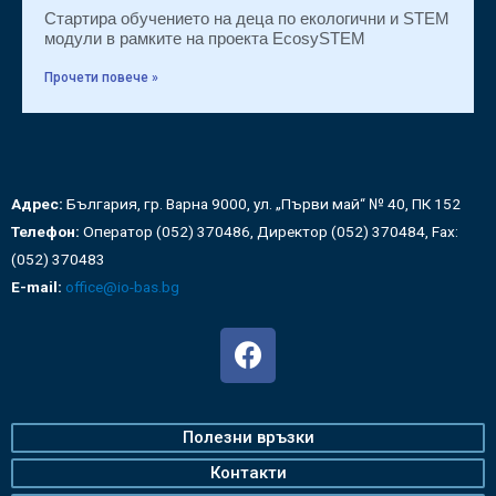
Стартира обучението на деца по екологични и STEM
модули в рамките на проекта EcosySTEM
Прочети повече »
Адрес:
България, гр. Варна 9000, ул. „Първи май“ № 40, ПК 152
Телефон:
Оператор (052) 370486, Директор (052) 370484, Fax:
(052) 370483
E-mail:
office@io-bas.bg
Полезни връзки
Контакти