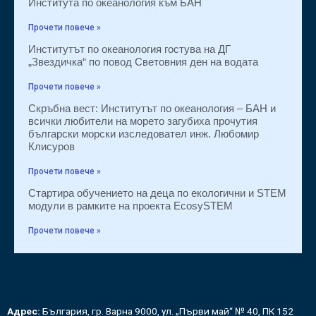
Института по океанология към БАН
Прочети повече »
Институтът по океанология гостува на ДГ
„Звездичка“ по повод Световния ден на водата
Прочети повече »
Скръбна вест: Институтът по океанология – БАН и
всички любители на морето загубиха прочутия
български морски изследовател инж. Любомир
Клисуров
Прочети повече »
Стартира обучението на деца по екологични и STEM
модули в рамките на проекта EcosySTEM
Прочети повече »
Адрес:
България, гр. Варна 9000, ул. „Първи май“ № 40, ПК 152