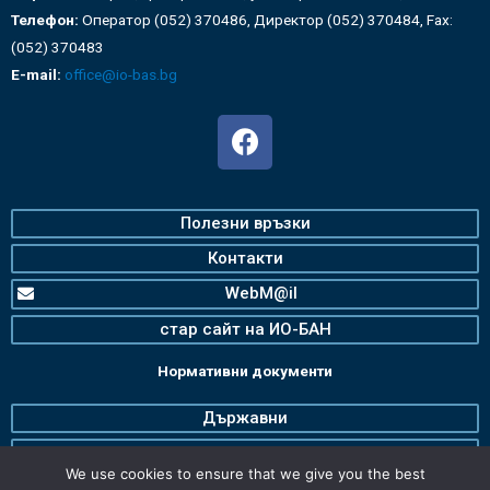
Телефон:
Оператор (052) 370486, Директор (052) 370484, Fax:
(052) 370483
E-mail:
office@io-bas.bg
Полезни връзки
Контакти
WebM@il
стар сайт на ИО-БАН
Нормативни документи
Държавни
Българска Академия на Науките
We use cookies to ensure that we give you the best
Институт по океанология