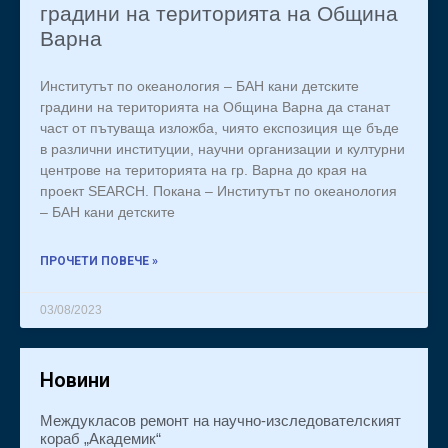
градини на територията на Община
Варна
Институтът по океанология – БАН кани детските
градини на територията на Община Варна да станат
част от пътуваща изложба, чиято експозиция ще бъде
в различни институции, научни организации и културни
центрове на територията на гр. Варна до края на
проект SEARCH. Покана – Институтът по океанология
– БАН кани детските
ПРОЧЕТИ ПОВЕЧЕ »
03/08/2023
Новини
Междукласов ремонт на научно-изследователският
кораб „Академик“