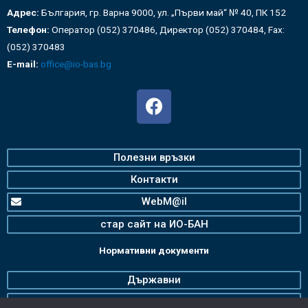
Адрес:
България, гр. Варна 9000, ул. „Първи май“ № 40, ПК 152
Телефон:
Оператор (052) 370486, Директор (052) 370484, Fax:
(052) 370483
E-mail:
office@io-bas.bg
Полезни връзки
Контакти
WebM@il
стар сайт на ИО-БАН
Нормативни документи
Държавни
Българска Академия на Науките