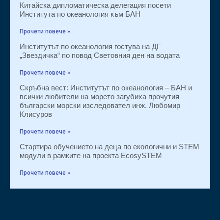
Китайска дипломатическа делегация посети
Института по океанология към БАН
Прочети повече »
Институтът по океанология гостува на ДГ
„Звездичка“ по повод Световния ден на водата
Прочети повече »
Скръбна вест: Институтът по океанология – БАН и
всички любители на морето загубиха прочутия
български морски изследовател инж. Любомир
Клисуров
Прочети повече »
Стартира обучението на деца по екологични и STEM
модули в рамките на проекта EcosySTEM
Прочети повече »