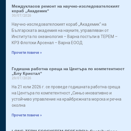
Междукласов ремонт на научно-изследователският
кораб „Академик“
30/07/2026
Научно-изследователският кораб „Академик“ на
Българската академия на науките, управляван от
Института по океанология – Варна постъпи в ТЕРЕМ –
КРЗ Флотски Арсенал – Варна ЕООД
Прочети повече »
Годишна работна среща на Центъра по компетентност
„Блу Кристал“
29/07/2026
На 21 юли 2026 г. се проведе годишната работна среща
на Центъра по компетентност „Синьо иновативно и
устойчиво управление на крайбрежната морска и речна
околна
Прочети повече »