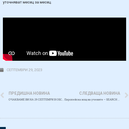
уточняват месец за месец.
СЕПТЕМВРИ 29, 2023
ПРЕДИШНА НОВИНА
СЛЕДВАЩА НОВИНА
ОЧАКВАМЕ ВИ НА 29 СЕПТЕМРИ В ОБСЕРВАТОРИЯТА НА ГР. ВАРНА!
Европейска нощ на учените – SEARCH 2023 – ОБРАТНА ВРЪЗКА КЪМ ОРГАНИЗАТОРИТЕ