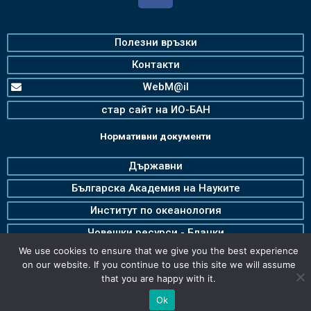
Полезни връзки
Контакти
WebM@il
стар сайт на ИО-БАН
Нормативни документи
Държавни
Българска Академия на Науките
Институт по океанология
Човешки ресурси - Бланки
We use cookies to ensure that we give you the best experience
Годишни отчети
on our website. If you continue to use this site we will assume
that you are happy with it.
Ok