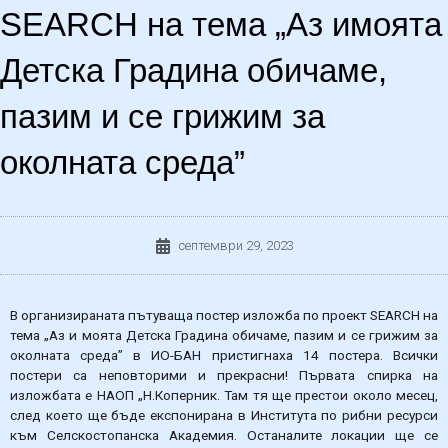
SEARCH на тема „Аз имоята
Детска Градина обичаме,
пазим и се грижим за
околната среда”
септември 29, 2023
В организираната пътуваща постер изложба по проект SEARCH на
тема „Аз и моята Детска Градина обичаме, пазим и се грижим за
околната среда” в ИО-БАН пристигнаха 14 постера. Всички
постери са неповторими и прекрасни! Първата спирка на
изложбата е НАОП „Н.Коперник. Там тя ще престои около месец,
след което ще бъде експонирана в Института по рибни ресурси
към Селскостопанска Академия. Останалите локации ще се