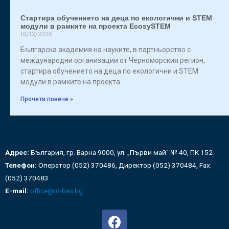
Стартира обучението на деца по екологични и STEM
модули в рамките на проекта EcosySTEM
18/12/2025
Българска академия на науките, в партньорство с
международни организации от Черноморския регион,
стартира обучението на деца по екологични и STEM
модули в рамките на проекта
Прочети повече »
Адрес:
България, гр. Варна 9000, ул. „Първи май“ № 40, ПК 152
Телефон:
Оператор (052) 370486, Директор (052) 370484, Fax:
(052) 370483
E-mail:
office@io-bas.bg