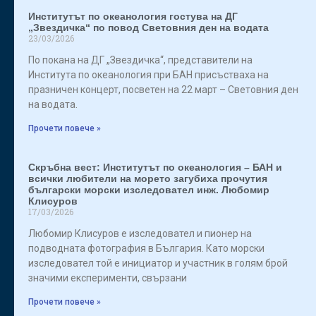
Институтът по океанология гостува на ДГ
„Звездичка“ по повод Световния ден на водата
23/03/2026
По покана на ДГ „Звездичка“, представители на
Института по океанология при БАН присъстваха на
празничен концерт, посветен на 22 март – Световния ден
на водата.
Прочети повече »
Скръбна вест: Институтът по океанология – БАН и
всички любители на морето загубиха прочутия
български морски изследовател инж. Любомир
Клисуров
17/03/2026
Любомир Клисуров е изследовател и пионер на
подводната фотография в България. Като морски
изследовател той е инициатор и участник в голям брой
значими експерименти, свързани
Прочети повече »