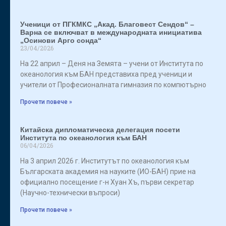
Ученици от ПГКМКС „Акад. Благовест Сендов“ –
Варна се включват в международната инициатива
„Осинови Арго сонда“
23/04/2026
На 22 април – Деня на Земята – учени от Института по
океанология към БАН представиха пред ученици и
учители от Професионалната гимназия по компютърно
Прочети повече »
Китайска дипломатическа делегация посети
Института по океанология към БАН
06/04/2026
На 3 април 2026 г. Институтът по океанология към
Българската академия на науките (ИО-БАН) прие на
официално посещение г-н Хуан Хъ, първи секретар
(Научно-технически въпроси)
Прочети повече »