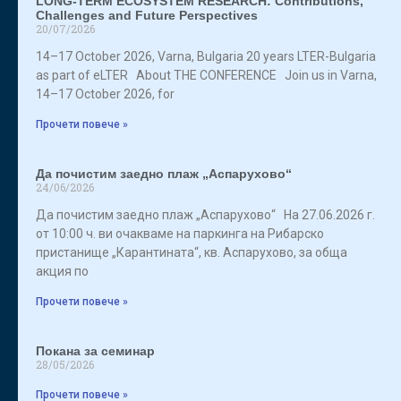
LONG-TERM ECOSYSTEM RESEARCH: Contributions,
Challenges and Future Perspectives
20/07/2026
14–17 October 2026, Varna, Bulgaria 20 years LTER-Bulgaria
as part of eLTER About THE CONFERENCE Join us in Varna,
14–17 October 2026, for
Прочети повече »
Да почистим заедно плаж „Аспарухово“
24/06/2026
Да почистим заедно плаж „Аспарухово“ На 27.06.2026 г.
от 10:00 ч. ви очакваме на паркинга на Рибарско
пристанище „Карантината“, кв. Аспарухово, за обща
акция по
Прочети повече »
Покана за семинар
28/05/2026
Прочети повече »