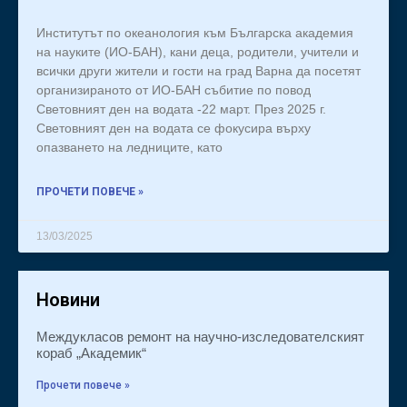
Институтът по океанология към Българска академия
на науките (ИО-БАН), кани деца, родители, учители и
всички други жители и гости на град Варна да посетят
организираното от ИО-БАН събитие по повод
Световният ден на водата -22 март. През 2025 г.
Световният ден на водата се фокусира върху
опазването на ледниците, като
ПРОЧЕТИ ПОВЕЧЕ »
13/03/2025
Новини
Междукласов ремонт на научно-изследователският
кораб „Академик“
Прочети повече »