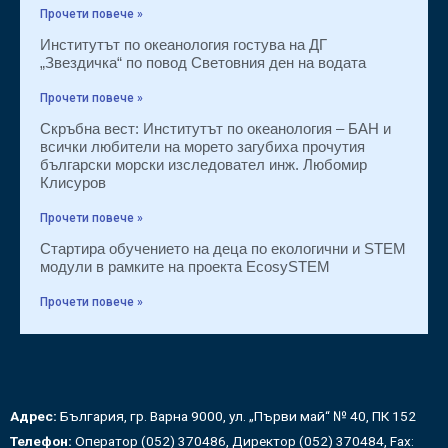
Прочети повече »
Институтът по океанология гостува на ДГ
„Звездичка“ по повод Световния ден на водата
Прочети повече »
Скръбна вест: Институтът по океанология – БАН и
всички любители на морето загубиха прочутия
български морски изследовател инж. Любомир
Клисуров
Прочети повече »
Стартира обучението на деца по екологични и STEM
модули в рамките на проекта EcosySTEM
Прочети повече »
Адрес:
България, гр. Варна 9000, ул. „Първи май“ № 40, ПК 152
Телефон:
Оператор (052) 370486, Директор (052) 370484, Fax: