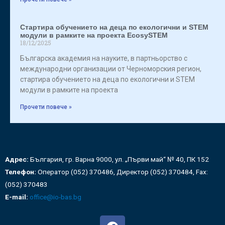
Стартира обучението на деца по екологични и STEM
модули в рамките на проекта EcosySTEM
18/12/2025
Българска академия на науките, в партньорство с
международни организации от Черноморския регион,
стартира обучението на деца по екологични и STEM
модули в рамките на проекта
Прочети повече »
Адрес:
България, гр. Варна 9000, ул. „Първи май“ № 40, ПК 152
Телефон:
Оператор (052) 370486, Директор (052) 370484, Fax:
(052) 370483
E-mail:
office@io-bas.bg