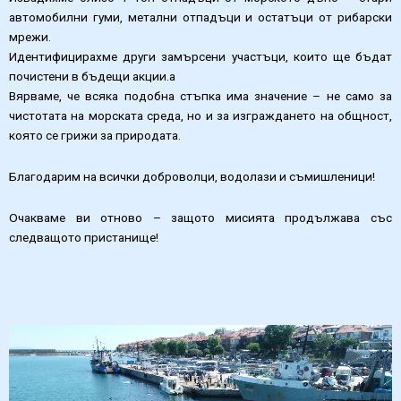
автомобилни гуми, метални отпадъци и остатъци от рибарски
мрежи.
Идентифицирахме други замърсени участъци, които ще бъдат
почистени в бъдещи акции.a
Вярваме, че всяка подобна стъпка има значение – не само за
чистотата на морската среда, но и за изграждането на общност,
която се грижи за природата.
Благодарим на всички доброволци, водолази и съмишленици!
Очакваме ви отново – защото мисията продължава със
следващото пристанище!