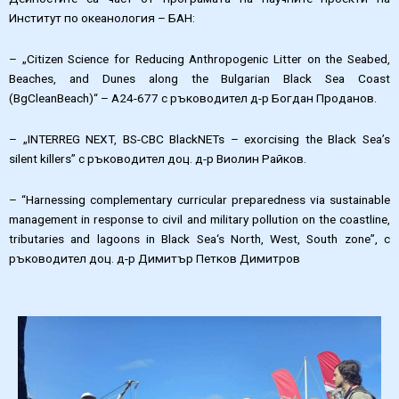
Институт по океанология – БАН:
– „Citizen Science for Reducing Anthropogenic Litter on the Seabed,
Beaches, and Dunes along the Bulgarian Black Sea Coast
(BgCleanBeach)“ – А24-677 с ръководител д-р Богдан Проданов.
– „INTERREG NEXT, BS-CBC BlackNETs – exorcising the Black Sea’s
silent killers” с ръководител доц. д-р Виолин Райков.
– “Harnessing complementary curricular preparedness via sustainable
management in response to civil and military pollution on the coastline,
tributaries and lagoons in Black Sea‘s North, West, South zone”, с
ръководител доц. д-р Димитър Петков Димитров