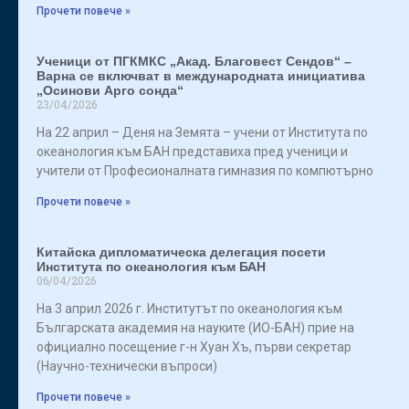
Прочети повече »
Ученици от ПГКМКС „Акад. Благовест Сендов“ –
Варна се включват в международната инициатива
„Осинови Арго сонда“
23/04/2026
На 22 април – Деня на Земята – учени от Института по
океанология към БАН представиха пред ученици и
учители от Професионалната гимназия по компютърно
Прочети повече »
Китайска дипломатическа делегация посети
Института по океанология към БАН
06/04/2026
На 3 април 2026 г. Институтът по океанология към
Българската академия на науките (ИО-БАН) прие на
официално посещение г-н Хуан Хъ, първи секретар
(Научно-технически въпроси)
Прочети повече »