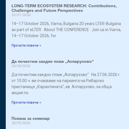
LONG-TERM ECOSYSTEM RESEARCH: Contributions,
Challenges and Future Perspectives
20/07/2026
14–17 October 2026, Varna, Bulgaria 20 years LTER-Bulgaria
as part of eLTER About THE CONFERENCE Join us in Varna,
14–17 October 2026, for
Прочети повече »
Да почистим заедно плаж „Аспарухово“
24/06/2026
Да почистим заедно плаж „Аспарухово“ На 27.06.2026 г.
от 10:00 ч. ви очакваме на паркинга на Рибарско
пристанище „Карантината“, кв. Аспарухово, за обща
акция по
Прочети повече »
Покана за семинар
28/05/2026