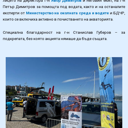
лицето на директора г-н
Явор Димитров
и неговия екип, на г-н
Петър Димитров за помощта под водата, както и на останалите
експерти от
Министерство на околната среда и водите
и БДЧР,
които се включиха активно в почистването на акваторията.
Специална благодарност на г-н Станислав Губеров – за
подкрепата, без която акцията нямаше да бъде същата.