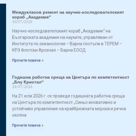
Междукласов ремонт на научно-изследователският
кораб „Академик“
30/07/2026
Научно-изследователският кораб „Академик“ на
Българската академия на науките, управляван от
Института по океанология – Варна постъпи в ТЕРЕМ –
КРЗ Флотски Арсенал – Варна ЕООД
Прочети повече »
Годишна работна среща на Центъра по компетентност
„Блу Кристал“
29/07/2026
На 21 юли 2026 г. се проведе годишната работна среща
на Центъра по компетентност „Синьо иновативно и
устойчиво управление на крайбрежната морска и речна
околна
Прочети повече »