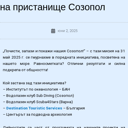
на пристанище Созопол
юни 2, 2025
„Почисти, запази и покажи нашия Созопол!“ – с тази мисия на 31
май 2025 г. се гмурнахме в поредната инициатива, посветена на
нашето море. Равносметката? Отлични резултати и силна
подкрепа от общността!
Кой застана зад тази инициатива?
– Институтът по океанология – БАН
– Водолазен клуб Sub Diving (Созопол)
– Водолазен клуб Scuba4Stars (Варна)
–
Destination Touristic Services
– България
– Центърът за подводна археология
Дейностите са част от програмата на научните проекти на