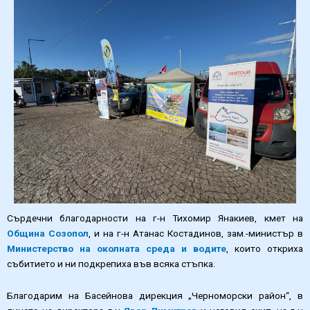
Сърдечни благодарности на г-н Тихомир Янакиев, кмет на
Община Созопол
, и на г-н Атанас Костадинов, зам.-министър в
Министерство на околната среда и водите
, които откриха
събитието и ни подкрепиха във всяка стъпка.
Благодарим на Басейнова дирекция „Черноморски район“, в