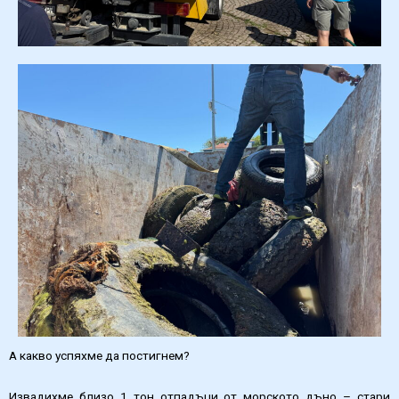
А какво успяхме да постигнем?
Извадихме близо 1 тон отпадъци от морското дъно – стари