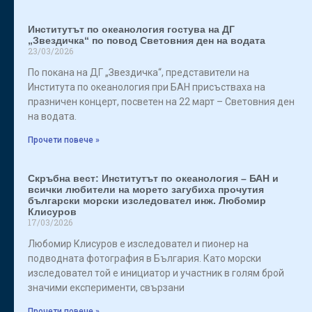
Институтът по океанология гостува на ДГ
„Звездичка“ по повод Световния ден на водата
23/03/2026
По покана на ДГ „Звездичка“, представители на
Института по океанология при БАН присъстваха на
празничен концерт, посветен на 22 март – Световния ден
на водата.
Прочети повече »
Скръбна вест: Институтът по океанология – БАН и
всички любители на морето загубиха прочутия
български морски изследовател инж. Любомир
Клисуров
17/03/2026
Любомир Клисуров е изследовател и пионер на
подводната фотография в България. Като морски
изследовател той е инициатор и участник в голям брой
значими експерименти, свързани
Прочети повече »