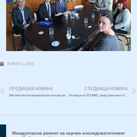
АПРИЛ 6, 2026
ПРЕДИШНА НОВИНА
СЛЕДВАЩА НОВИНА
Институтът по океанология гостува на ДГ „Звездичка“ по повод Световния ден на водата
Ученици от ПГКМКС „Акад. Благовест Сендов“ – Варна се включват в международната инициатива „Осинови Арго сонда“
Междукласов ремонт на научно-изследователският