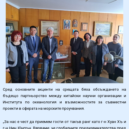
Сред основните акценти на срещата бяха обсъждането на
бъдещо партньорство между китайски научни организации и
Института по океанология и възможностите за съвместни
проекти в сферата на морските проучвания.
„За нас е чест да приемем гости от такъв ранг като г-н Хуан Хъ и
г-н Нин Юнпън. Вярваме, че глобалните предизвикателства пред