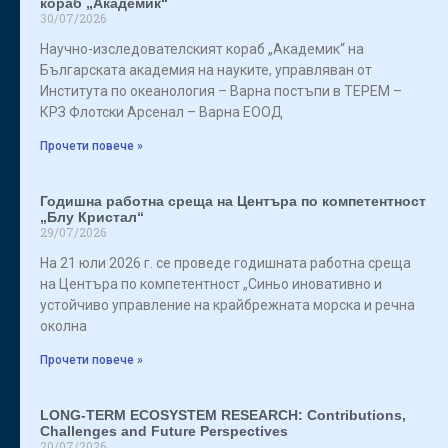
кораб „Академик“
30/07/2026
Научно-изследователският кораб „Академик“ на
Българската академия на науките, управляван от
Института по океанология – Варна постъпи в ТЕРЕМ –
КРЗ Флотски Арсенал – Варна ЕООД
Прочети повече »
Годишна работна среща на Центъра по компетентност
„Блу Кристал“
29/07/2026
На 21 юли 2026 г. се проведе годишната работна среща
на Центъра по компетентност „Синьо иновативно и
устойчиво управление на крайбрежната морска и речна
околна
Прочети повече »
LONG-TERM ECOSYSTEM RESEARCH: Contributions,
Challenges and Future Perspectives
20/07/2026