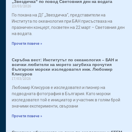
„Звездичка“ по повод Световния ден на водата
23/03/2026
По покана на ДГ „Звездичка“, представители на
Института по океанология при БАН присъстваха на
празничен концерт, посветен на 22 март – Световния ден
на водата.
Прочети повече »
Скръбна вест: Институтът по океанология – БАН и
всички любители на морето загубиха прочутия
български морски изследовател инж. Любомир
Клисуров
17/03/2026
Любомир Клисуров е изследовател и пионер на
подводната фотография в България. Като морски
изследовател той е инициатор и участник в голям брой
значими експерименти, свързани
Прочети повече »