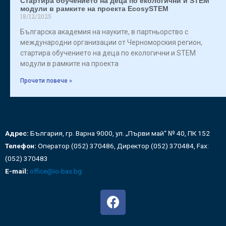
Стартира обучението на деца по екологични и STEM
модули в рамките на проекта EcosySTEM
18/12/2025
Българска академия на науките, в партньорство с
международни организации от Черноморския регион,
стартира обучението на деца по екологични и STEM
модули в рамките на проекта
Прочети повече »
Адрес:
България, гр. Варна 9000, ул. „Първи май“ № 40, ПК 152
Телефон:
Оператор (052) 370486, Директор (052) 370484, Fax:
(052) 370483
E-mail:
office@io-bas.bg