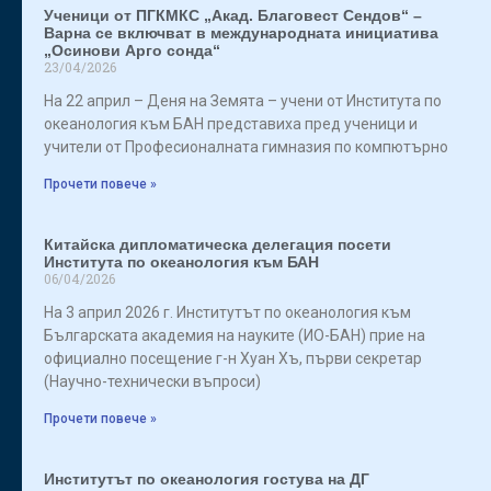
Ученици от ПГКМКС „Акад. Благовест Сендов“ –
Варна се включват в международната инициатива
„Осинови Арго сонда“
23/04/2026
На 22 април – Деня на Земята – учени от Института по
океанология към БАН представиха пред ученици и
учители от Професионалната гимназия по компютърно
Прочети повече »
Китайска дипломатическа делегация посети
Института по океанология към БАН
06/04/2026
На 3 април 2026 г. Институтът по океанология към
Българската академия на науките (ИО-БАН) прие на
официално посещение г-н Хуан Хъ, първи секретар
(Научно-технически въпроси)
Прочети повече »
Институтът по океанология гостува на ДГ