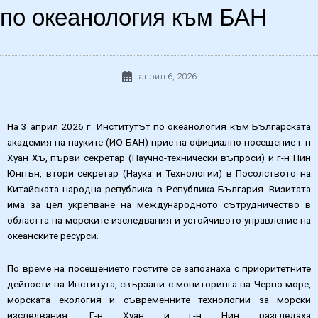
по океанология към БАН
април 6, 2026
На 3 април 2026 г. Институтът по океанология към Българската
академия на науките (ИО-БАН) прие на официално посещение г-н
Хуан Хъ, първи секретар (Научно-технически въпроси) и г-н Нин
Юнпън, втори секретар (Наука и Технологии) в Посолството на
Китайската народна република в Република България. Визитата
има за цел укрепване на международното сътрудничество в
областта на морските изследвания и устойчивото управление на
океанските ресурси.
По време на посещението гостите се запознаха с приоритетните
дейности на Института, свързани с мониторинга на Черно море,
морската екология и съвременните технологии за морски
изследвания. Г-н Хуан и г-н Нин разгледаха