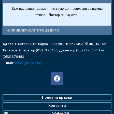
Към настоящия момент, няма текущи процедури за научна
степен – Доктор на науките .
ПРИКЛЮЧИЛИ ПРОЦЕДУРИ
Адрес:
България, гр. Варна 9000, ул. „Първи май“ № 40, ПК 152
Телефон:
Оператор (052) 370486, Директор (052) 370484, Fax:
(052) 370483
E-mail:
office@io-bas.bg
Полезни връзки
Контакти
WebM@il