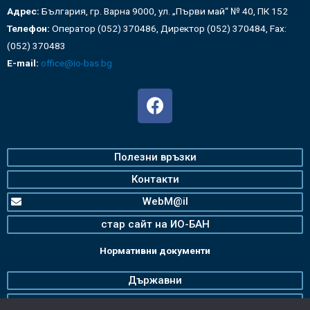
Адрес:
България, гр. Варна 9000, ул. „Първи май“ № 40, ПК 152
Телефон:
Оператор (052) 370486, Директор (052) 370484, Fax:
(052) 370483
E-mail:
office@io-bas.bg
Полезни връзки
Контакти
WebM@il
стар сайт на ИО-БАН
Нормативни документи
Държавни
Българска Академия на Науките