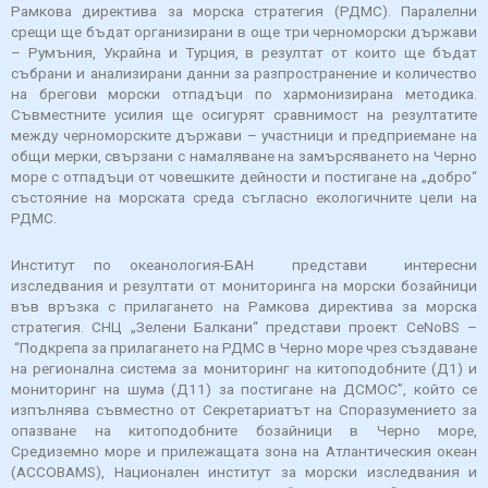
Рамкова директива за морска стратегия (РДМС). Паралелни
срещи ще бъдат организирани в още три черноморски държави
– Румъния, Украйна и Турция, в резултат от които ще бъдат
събрани и анализирани данни за разпространение и количество
на брегови морски отпадъци по хармонизирана методика.
Съвместните усилия ще осигурят сравнимост на резултатите
между черноморските държави – участници и предприемане на
общи мерки, свързани с намаляване на замърсяването на Черно
море с отпадъци от човешките дейности и постигане на „добро“
състояние на морската среда съгласно екологичните цели на
РДМС.
Институт по океанология-БАН представи интересни
изследвания и резултати от мониторинга на морски бозайници
във връзка с прилагането на Рамкова директива за морска
стратегия. СНЦ „Зелени Балкани“ представи проект CeNoBS –
“Подкрепа за прилагането на РДМС в Черно море чрез създаване
на регионална система за мониторинг на китоподобните (Д1) и
мониторинг на шума (Д11) за постигане на ДСМОС”, който се
изпълнява съвместно от Секретариатът на Споразумението за
опазване на китоподобните бозайници в Черно море,
Средиземно море и прилежащата зона на Атлантическия океан
(ACCOBAMS), Национален институт за морски изследвания и