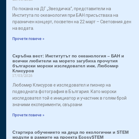
По покана на ДГ „Звездичка“, представители на
Института по океанология при БАН присъстваха на
празничен концерт, посветен на 22 март – Световния ден
на водата.
Прочети повече »
Скръбна вест: Институтът по океанология – БАН и
всички любители на морето загубиха прочутия
български морски изследовател инж. Любомир
Клисуров
17/03/2026
Любомир Клисуров е изследовател и пионер на
подводната фотография в България. Като морски
изследовател той е инициатор и участник в голям брой
значими експерименти, свързани
Прочети повече »
Стартира обучението на деца по екологични и STEM
модули в рамките на проекта EcosySTEM