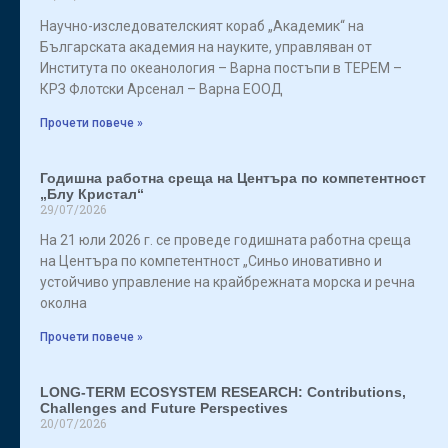
Научно-изследователският кораб „Академик“ на
Българската академия на науките, управляван от
Института по океанология – Варна постъпи в ТЕРЕМ –
КРЗ Флотски Арсенал – Варна ЕООД
Прочети повече »
Годишна работна среща на Центъра по компетентност
„Блу Кристал“
29/07/2026
На 21 юли 2026 г. се проведе годишната работна среща
на Центъра по компетентност „Синьо иновативно и
устойчиво управление на крайбрежната морска и речна
околна
Прочети повече »
LONG-TERM ECOSYSTEM RESEARCH: Contributions,
Challenges and Future Perspectives
20/07/2026