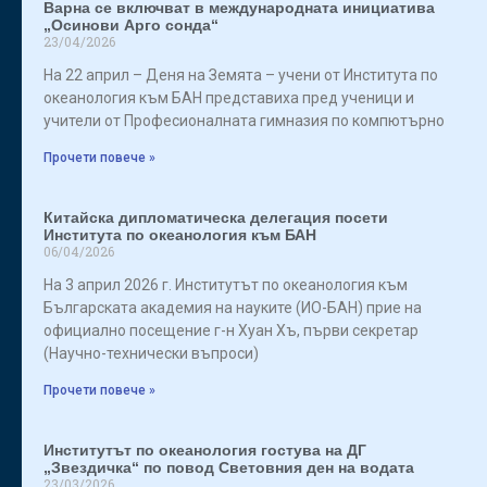
Варна се включват в международната инициатива
„Осинови Арго сонда“
23/04/2026
На 22 април – Деня на Земята – учени от Института по
океанология към БАН представиха пред ученици и
учители от Професионалната гимназия по компютърно
Прочети повече »
Китайска дипломатическа делегация посети
Института по океанология към БАН
06/04/2026
На 3 април 2026 г. Институтът по океанология към
Българската академия на науките (ИО-БАН) прие на
официално посещение г-н Хуан Хъ, първи секретар
(Научно-технически въпроси)
Прочети повече »
Институтът по океанология гостува на ДГ
„Звездичка“ по повод Световния ден на водата
23/03/2026