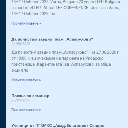
14–17 October 2026, Varna, Bulgaria 20 years LTER-Bulgaria
as part of eLTER About THE CONFERENCE Join us in Varna,
14–17 October 2026, for
Прочети повече »
Да почистим заедно плаж „Аспарухово“
24/06/2026
Да почистим заедно плаж „Аспарухово“ На 27.06.2026 г.
от 10:00 ч. ви очакваме на паркинга на Рибарско
пристанище „Карантината“, кв. Аспарухово, за обща
акция по
Прочети повече »
Покана за семинар
28/05/2026
Прочети повече »
Ученици от ПГКМКС „Акад. Благовест Сендов“ –