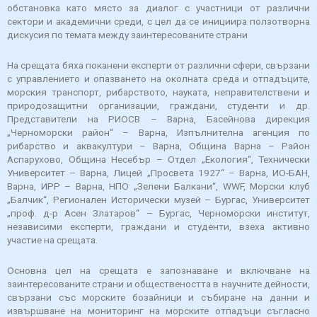
обстановка като място за диалог с участници от различни
сектори и академични среди, с цел да се инициира ползотворна
дискусия по темата между заинтересованите страни
На срещата бяха поканени експерти от различни сфери, свързани
с управлението и опазването на околната среда и отпадъците,
морския транспорт, рибарството, науката, неправителствени и
природозащитни организации, граждани, студенти и др.
Представители на РИОСВ – Варна, Басейнова дирекция
„Черноморски район“ – Варна, Изпълнителна агенция по
рибарство и аквакултури – Варна, Община Варна – Район
Аспарухово, Община Несебър – Отдел „Екология“, Технически
Университет – Варна, Лицей „Просвета 1927“ – Варна, ИО-БАН,
Варна, ИРР – Варна, НПО „Зелени Балкани“, WWF, Морски клуб
„Балчик“, Регионален Исторически музей – Бургас, Университет
„проф. д-р Асен Златаров“ – Бургас, Черноморски институт,
независими експерти, граждани и студенти, взеха активно
участие на срещата.
Основна цел на срещата е запознаване и включване на
заинтересованите страни и обществеността в научните дейности,
свързани със морските бозайници и събиране на данни и
извършване на мониторинг на морските отпадъци съгласно