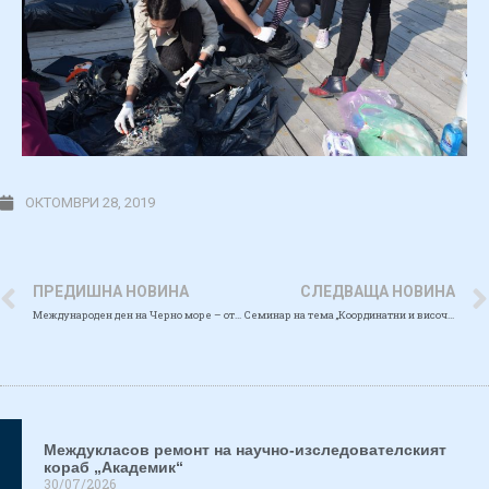
ОКТОМВРИ 28, 2019
ПРЕДИШНА НОВИНА
СЛЕДВАЩА НОВИНА
Международен ден на Черно море – отворени врати в ИО-БАН
Семинар на тема „Координатни и височинни системи в Република България – приложение в морската практика за устойчив син растеж“ се проведе в Института по океанология при БАН
Междукласов ремонт на научно-изследователският
кораб „Академик“
30/07/2026