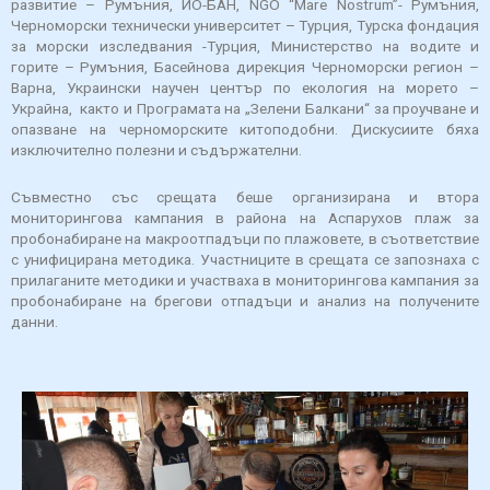
развитие – Румъния, ИО-БАН, NGO “Mare Nostrum”- Румъния,
Черноморски технически университет – Турция, Турска фондация
за морски изследвания -Турция, Министерство на водите и
горите – Румъния, Басейнова дирекция Черноморски регион –
Варна, Украински научен център по екология на морето –
Украйна, както и Програмата на „Зелени Балкани“ за проучване и
опазване на черноморските китоподобни. Дискусиите бяха
изключително полезни и съдържателни.
Съвместно със срещата беше организирана и втора
мониторингова кампания в района на Аспарухов плаж за
пробонабиране на макроотпадъци по плажовете, в съответствие
с унифицирана методика. Участниците в срещата се запознаха с
прилаганите методики и участваха в мониторингова кампания за
пробонабиране на брегови отпадъци и анализ на получените
данни.